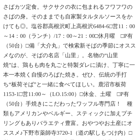
さばカツ定食。サクサクの衣に包まれるフワフワの
さばの身。そのままでも自家製タルタルソースをか
けても◎。塩谷郡高根沢町上高根沢6484-6□営11：00
～14：00（ランチ）/17：00～21：00□休月曜 □P有
（50台）□備「大介丸」で検索新そばの季節にオスス
メなのが、そばの名店「山里」。名物の“山里
焼”は、鶏もも肉を丸ごと特製ダレに漬け、丁寧に一
本一本焼く自慢のろばた焼き。ぜひ、伝統の手打
ち“板荷そば”と一緒に食べてほしい。鹿沼市板荷
1153-1□営11:00～（LO.15:00）□休金、土曜 □P有
（50台）手焼きにこだわったワッフル専門店！ 種
類もアメリカンやベルギー、スティックに加えプチ
リングもありバラエティ豊富。おやつやお土産にオ
ススメ♪下野市薬師寺3720-1（道の駅しもつけ内）□