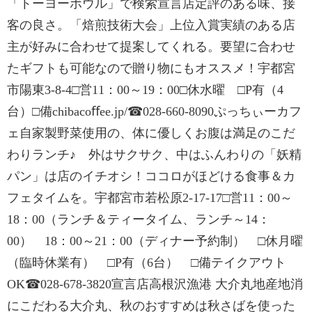
「トーヨーボウル」で検索宣言店定評のある味、接
客の良さ。「焙煎技術大会」上位入賞実績のある店
主が好みに合わせて提案してくれる。要望に合わせ
たギフトも可能なので贈り物にもオススメ！宇都宮
市陽東3-8-4□営11：00～19：00□休水曜 □P有（4
台）□備chibacoﬀee.jp/☎028-660-8090ぷっちぃーカフ
ェ自家製野菜使用の、体に優しくお腹は満足のこだ
わりランチ♪ 外はサクサク、中はふんわりの「妖精
パン」は店のイチオシ！ココロがほどける食事＆カ
フェタイムを。宇都宮市若松原2-17-17□営11：00～
18：00（ランチ＆ティータイム、ランチ～14：
00） 18：00～21：00（ディナー予約制） □休月曜
（臨時休業有） □P有（6台） □備テイクアウト
OK☎028-678-3820宣言店高根沢漁港 大介丸地産地消
にこだわる大介丸、秋のおすすめは秋さばを使った