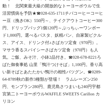
動！ 北関東最大級の開放的なトーヨーボウルで生
活習慣病を予防★☎028-635-1711チバコーヒーコーヒ
ー豆（挽きOK）550円～、テイクアウトコーヒー300
円、ドリップバッグ1個120円～ぷっちぃーワンボー
ド1,000円。選べるパスタ、妖精パン、自家製ピクル
ス、アイス、ドリンク付♪さばカツ定食（970円）。
マサラ香るスパイシーさばカツ定食（970円）も人
気。ご飯、みそ汁、小鉢2品付き。☎028-678-8221ろ
ばた御食事処 山里「鴨汁つけそば」1,100円。香り高
い新そばとあたたかい鴨汁の相性バツグン。☎0289-
64-8789秋の新作3種類が登場！ ラムレーズン250
円、モンブラン280円、鹿児島さつまいも240円宇都
宮第二トーヨーボウルWAFFLE SWEETS Carillon カ
リヨン