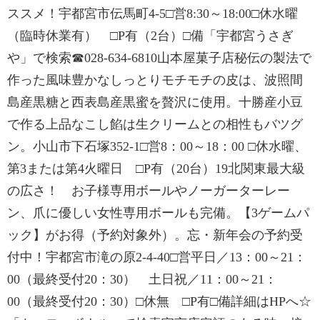
ススメ！宇都宮市伝馬町4-5□営8:30～18:00□休水曜
（臨時休業有） □P有（2台）□備「宇都宮うさぎ
や」で検索☎028-634-6810山本屋菓子店秘伝の製法で
作った風味豊かなしっとりモチモチの皮は、波照間
島産黒糖と西表島産黒蜜を贅沢に使用。十勝産小豆
で作る上品なこし餡は生クリームとの相性もバツグ
ン。小山市下石塚352-1□営8：00～18：00 □休水曜、
第3または第4火曜日 □P有（20台）19北関東最大級
の広さ！ お子様専用ボールやノーガーターレー
ン、爪に優しい女性専用ボールも完備。【3ゲームパ
ック】がお得（予約対象外）。忘・新年会の予約受
付中！宇都宮市滝の原2-4-40□営平日／13：00～21：
00（最終受付20：30） 土日祝／11：00～21：
00（最終受付20：30）□休無 □P有□備詳細はHPへ☆