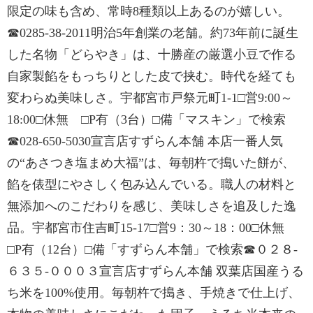
限定の味も含め、常時8種類以上あるのが嬉しい。
☎0285-38-2011明治5年創業の老舗。約73年前に誕生
した名物「どらやき」は、十勝産の厳選小豆で作る
自家製餡をもっちりとした皮で挟む。時代を経ても
変わらぬ美味しさ。宇都宮市戸祭元町1-1□営9:00～
18:00□休無 □P有（3台）□備「マスキン」で検索
☎028-650-5030宣言店すずらん本舗 本店一番人気
の“あさつき塩まめ大福”は、毎朝杵で搗いた餅が、
餡を俵型にやさしく包み込んでいる。職人の材料と
無添加へのこだわりを感じ、美味しさを追及した逸
品。宇都宮市住吉町15-17□営9：30～18：00□休無
□P有（12台）□備「すずらん本舗」で検索☎０２８-
６３５-０００３宣言店すずらん本舗 双葉店国産うる
ち米を100%使用。毎朝杵で搗き、手焼きで仕上げ、