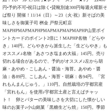
円•予約不可•祝日は除く•貸靴別途300円毎週火曜新そ
ば祭り 開催！11/14（日）～23（火·祝）新そばの美
味しさを御菓子司 桝金 戸祭元町店
MAPHPMAPMAPHPMAPMAPMAPMAPHP山里ポイ
ントカードのポイント2倍に！MAPHP名物「どらや
き」140円。どらやきから派生した「生どらやき」も
オススメ♪名物「あさつき塩まめ大福」145円。売り
切れる場合があるので、予約がオススメ♪左から胡
麻・あやめ・こしあん・醤油・海苔。あやめ・醤
油：各89円、こしあん・海苔・胡麻：各94円。「宮
れもんまんじゅう。」110円。自然栽培の宇都宮産
「宮れもん」を使用♪宇都宮土産と言えばチャッ
ト！ 卵とバターの美味しさを大切にした懐かしい
味のお菓子♪小山銘菓「黒糖生どら焼」150円。季節