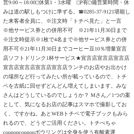
営9:00～18:00□休第1・3水曜 □P有□備営業時間・休
みは道の駅しもつけに準ずる。☎0285-37-9121堪能し
た来客者全員に、※注文時「トチペ見た」と一言
※他サービス券との併用不可 ※21年11月30日まで
※注文時提示※1枚で4名まで※他サービス券との併
用不可※21年11月30日までコーヒー豆10％増量宣言
店ソフトドリンク1杯サービス★宣言店宣言店宣言店
宣言店宣言店宣言店宣言店ランチのお店やお出かけ
の場所など行ってみたい所が載っているので、トチ
ペを古紙に回せずどんどん増えてしまいます。みな
さんはどうしているのでしょうか？ Mさん／1つの案
として、気になるお店の記事はスマホで撮影してお
く、ですかね。あとWEBトチペで電子ブックもみら
れるので、どうぞご活用ください。トチぺちゃ
couponcouponボウリングは全身を使う有酸素運