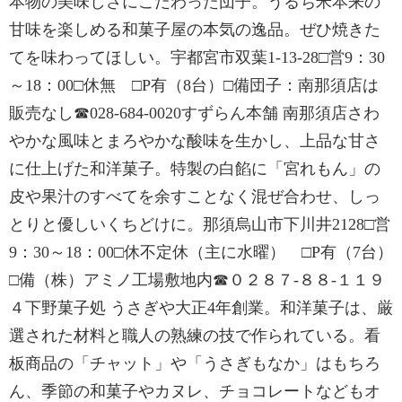
本物の美味しさにこだわった団子。うるち米本来の
甘味を楽しめる和菓子屋の本気の逸品。ぜひ焼きた
てを味わってほしい。宇都宮市双葉1-13-28□営9：30
～18：00□休無 □P有（8台）□備団子：南那須店は
販売なし☎028-684-0020すずらん本舗 南那須店さわ
やかな風味とまろやかな酸味を生かし、上品な甘さ
に仕上げた和洋菓子。特製の白餡に「宮れもん」の
皮や果汁のすべてを余すことなく混ぜ合わせ、しっ
とりと優しいくちどけに。那須烏山市下川井2128□営
9：30～18：00□休不定休（主に水曜） □P有（7台）
□備（株）アミノ工場敷地内☎０２８７-８８-１１９
４下野菓子処 うさぎや大正4年創業。和洋菓子は、厳
選された材料と職人の熟練の技で作られている。看
板商品の「チャット」や「うさぎもなか」はもちろ
ん、季節の和菓子やカヌレ、チョコレートなどもオ