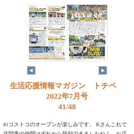
生活応援情報マガジン トチペ
2022年7月号
41/48
41コストコのオープンが楽しみです。 Kさんこれで
北関東の仲間はずれから脱却できましたね！ お店