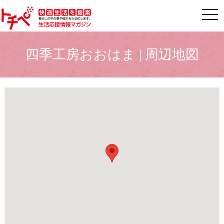
togg
四季工房おおはま | 周辺地図